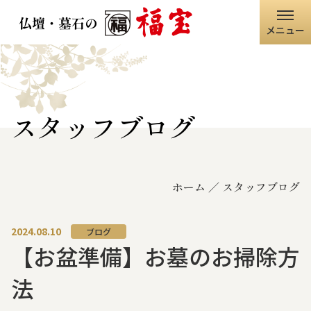
メニュー
ホーム
福宝グループ
スタッフブログ
店舗情報
ホーム
スタッフブログ
仏壇・仏具
墓石・石碑
2024.08.10
ブログ
【お盆準備】お墓のお掃除方
職人の技術
法
寺院・神社