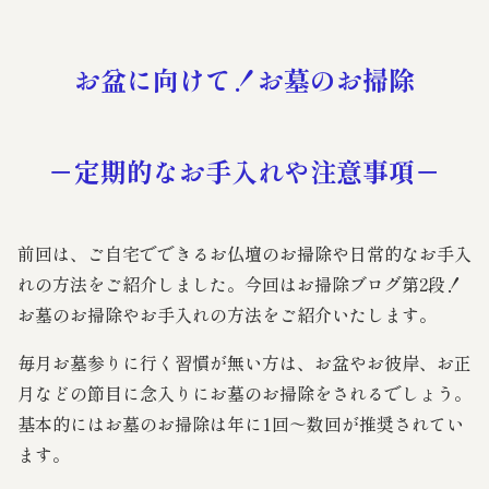
霊苑・墓地・樹木葬
お盆に向けて！お墓のお掃除
お客様の声
－定期的なお手入れや注意事項－
採用情報
前回は、ご自宅でできるお仏壇のお掃除や日常的なお手入
れの方法をご紹介しました。今回はお掃除ブログ第2段！
お墓のお掃除やお手入れの方法をご紹介いたします。
毎月お墓参りに行く習慣が無い方は、お盆やお彼岸、お正
月などの節目に念入りにお墓のお掃除をされるでしょう。
基本的にはお墓のお掃除は年に1回～数回が推奨されてい
ます。