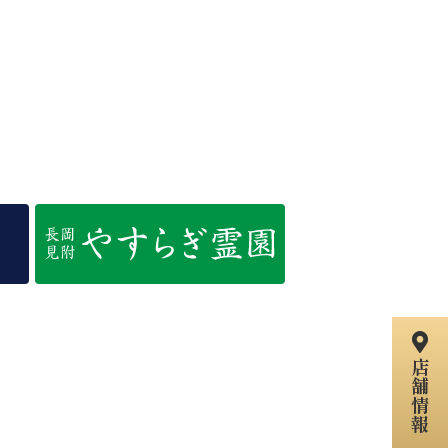
店
舗
情
報