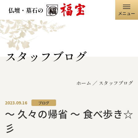
メニュー
ホーム
福宝グループ
スタッフブログ
店舗情報
ホーム
スタッフブログ
仏壇・仏具
墓石・石碑
2023.09.16
ブログ
～ 久々の帰省 ～ 食べ歩き☆
職人の技術
彡
寺院・神社