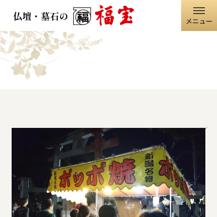
メニュー
ホーム
福宝グループ
店舗情報
ホーム
仏壇・仏具
墓石・石碑
職人の技術
寺院・神社