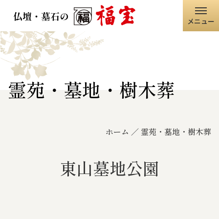
メニュー
ホーム
福宝グループ
霊苑・墓地・樹木葬
店舗情報
ホーム
霊苑・墓地・樹木葬
仏壇・仏具
墓石・石碑
東山墓地公園
職人の技術
寺院・神社