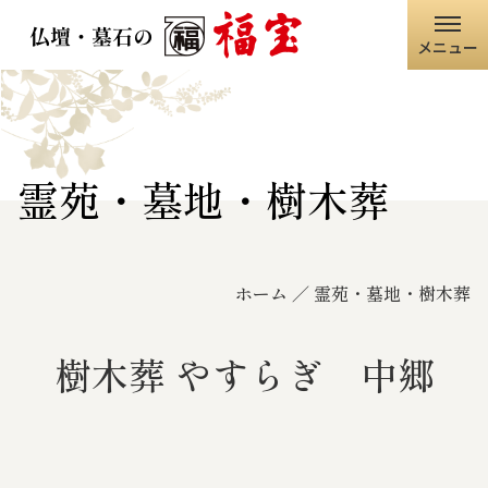
メニュー
ホーム
福宝グループ
霊苑・墓地・樹木葬
店舗情報
ホーム
霊苑・墓地・樹木葬
仏壇・仏具
墓石・石碑
樹木葬 やすらぎ 中郷
職人の技術
寺院・神社