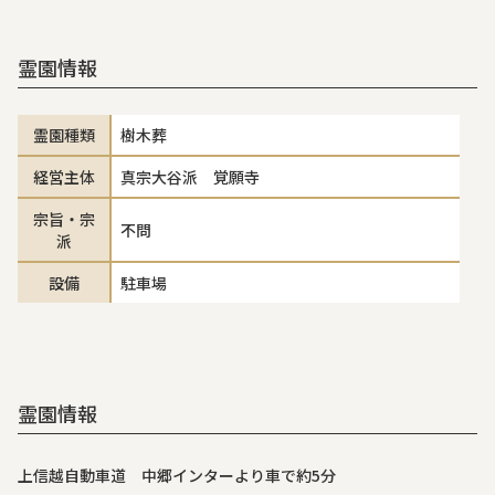
霊園情報
霊園種類
樹木葬
経営主体
真宗大谷派 覚願寺
宗旨・宗
不問
派
設備
駐車場
霊園情報
上信越自動車道 中郷インターより車で約5分