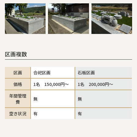
区画複数
区画
合祀区画
石板区画
価格
1名 150,000円～
1名 200,000円～
年間管理
無
無
費
空き状況
有
有