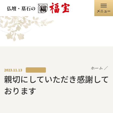
メニュー
ホーム
福宝グループ
店舗情報
ホーム
仏壇・仏具
2023.11.13
親切にしていただき感謝して
墓石・石碑
おります
職人の技術
寺院・神社