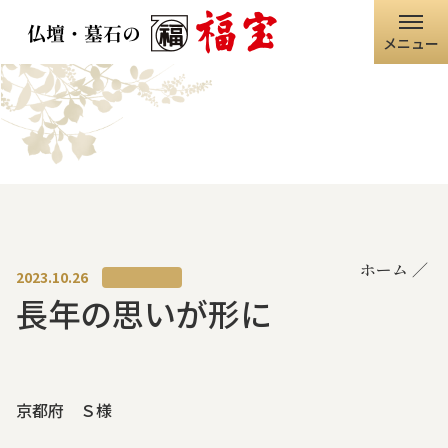
メニュー
ホーム
福宝グループ
店舗情報
ホーム
仏壇・仏具
2023.10.26
長年の思いが形に
墓石・石碑
職人の技術
京都府 Ｓ様
寺院・神社