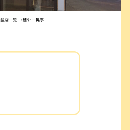
加盟店一覧
麺や 一晃亭