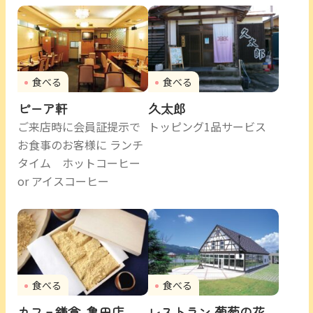
食べる
食べる
ピーア軒
久太郎
ご来店時に会員証提示で
トッピング1品サービス
お食事のお客様に ランチ
タイム ホットコーヒー
or アイスコーヒー
食べる
食べる
カフェ鎌倉 亀田店
レストラン 葡萄の花