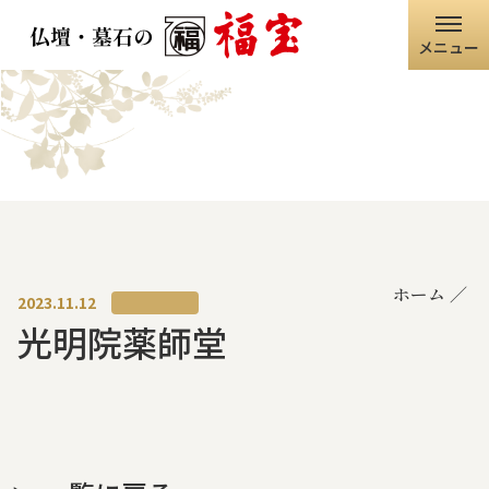
メニュー
ホーム
福宝グループ
店舗情報
ホーム
仏壇・仏具
2023.11.12
光明院薬師堂
墓石・石碑
職人の技術
寺院・神社