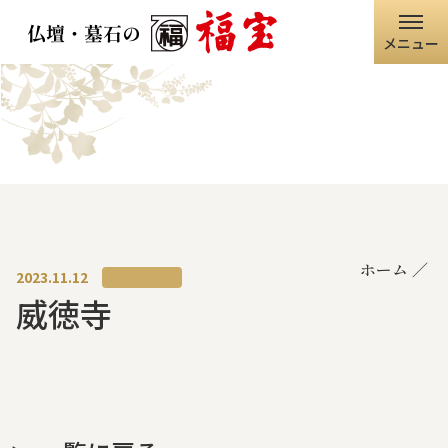
メニュー
ホーム
福宝グループ
店舗情報
ホーム
仏壇・仏具
2023.11.12
威徳寺
墓石・石碑
職人の技術
寺院・神社