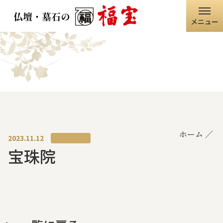
メニュー
ホーム
福宝グループ
店舗情報
ホーム
仏壇・仏具
2023.11.12
宝珠院
墓石・石碑
職人の技術
寺院・神社