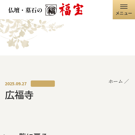
メニュー
ホーム
福宝グループ
店舗情報
ホーム
仏壇・仏具
2025.09.27
広福寺
墓石・石碑
職人の技術
寺院・神社