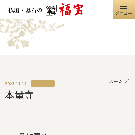
メニュー
ホーム
福宝グループ
店舗情報
ホーム
仏壇・仏具
2023.11.12
本量寺
墓石・石碑
職人の技術
寺院・神社