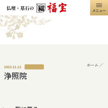
メニュー
ホーム
福宝グループ
店舗情報
ホーム
仏壇・仏具
2023.11.12
浄照院
墓石・石碑
職人の技術
寺院・神社