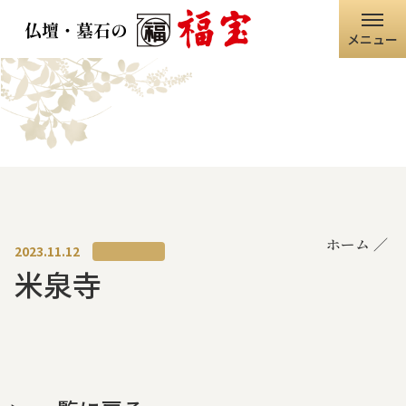
メニュー
ホーム
福宝グループ
店舗情報
ホーム
仏壇・仏具
2023.11.12
米泉寺
墓石・石碑
職人の技術
寺院・神社