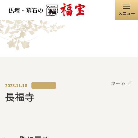
メニュー
ホーム
福宝グループ
店舗情報
ホーム
仏壇・仏具
2023.11.18
長福寺
墓石・石碑
職人の技術
寺院・神社