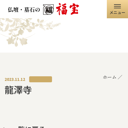
メニュー
ホーム
福宝グループ
店舗情報
ホーム
仏壇・仏具
2023.11.12
龍澤寺
墓石・石碑
職人の技術
寺院・神社